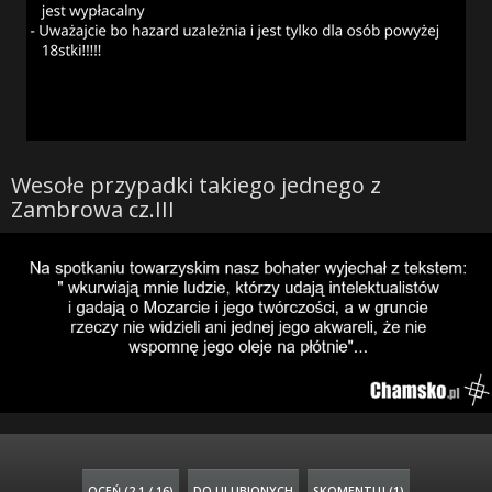
Wesołe przypadki takiego jednego z
Zambrowa cz.III
OCEŃ (
2.1 / 16
)
DO ULUBIONYCH
SKOMENTUJ (1)