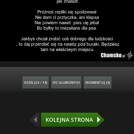
OCEŃ (
2.5 / 13
)
DO ULUBIONYCH
SKOMENTUJ (3)
KOLEJNA STRONA