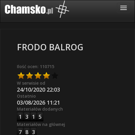
FRODO BALROG
Ilość ocen: 110715
W serwisie od
24/10/2020 22:03
Ostatnio
03/08/2026 11:21
Materiałów dodanych
1
3
1
5
Materiałów na głównej
7
8
3