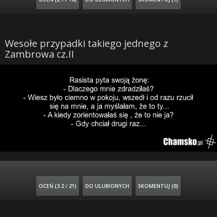
Wesołe przypadki takiego jednego z
Zambrowa cz.II
OCEŃ (
3.2 / 21
)
DO ULUBIONYCH
SKOMENTUJ (0)