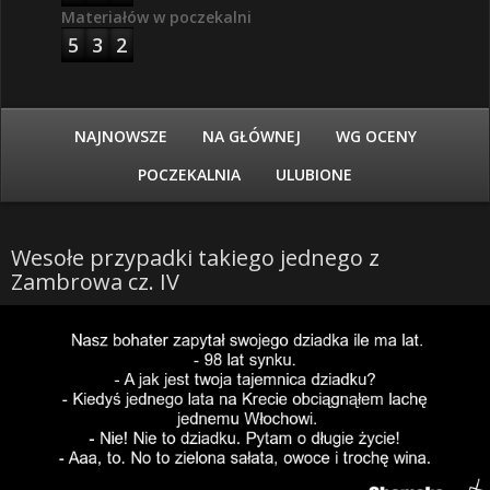
Materiałów w poczekalni
5
3
2
NAJNOWSZE
NA GŁÓWNEJ
WG OCENY
POCZEKALNIA
ULUBIONE
Wesołe przypadki takiego jednego z
Zambrowa cz. IV