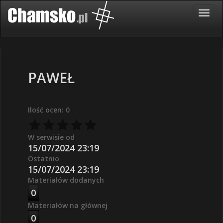
PAWEŁ
Ilość ocen: 0
W serwisie od
15/07/2024 23:19
Ostatnio
15/07/2024 23:19
Materiałów dodanych
0
Materiałów na głównej
0