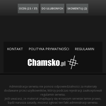
OCEŃ (
2.5 / 37
)
DO ULUBIONYCH
SKOMENTUJ (2)
KONTAKT
POLITYKA PRYWATNOŚCI
REGULAMIN
Administracja serwisu nie ponosi odpowiedzialności za materiały
dodawane przez użytkowników, którzy podczas rejestracji zaakceptowali
regulamin serwisu.
Jeśli uważasz, że materiał znajdujący się w naszym serwisie łamie prawo,
bądź narusza zasady, możesz zgłosić ten fakt administracji serwisu.