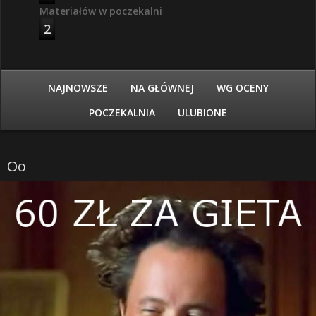
Materiałów w poczekalni
2
NAJNOWSZE
NA GŁÓWNEJ
WG OCENY
POCZEKALNIA
ULUBIONE
Oo