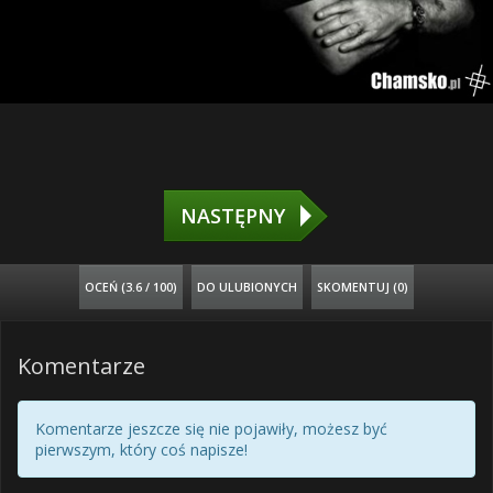
NASTĘPNY
OCEŃ (
3.6 / 100
)
DO ULUBIONYCH
SKOMENTUJ (0)
Komentarze
Komentarze jeszcze się nie pojawiły, możesz być
pierwszym, który coś napisze!