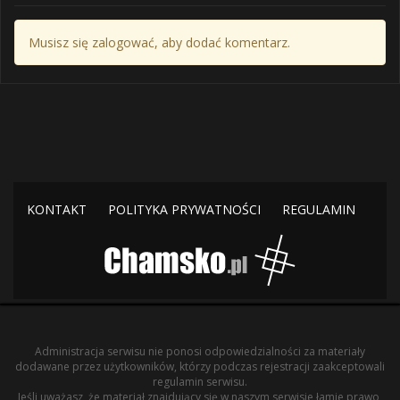
Musisz się zalogować, aby dodać komentarz.
KONTAKT
POLITYKA PRYWATNOŚCI
REGULAMIN
Administracja serwisu nie ponosi odpowiedzialności za materiały
dodawane przez użytkowników, którzy podczas rejestracji zaakceptowali
regulamin serwisu.
Jeśli uważasz, że materiał znajdujący się w naszym serwisie łamie prawo,