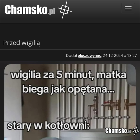
Przed wigilią
Dodał
pluszowymis
, 24-12-2024 o 13:27