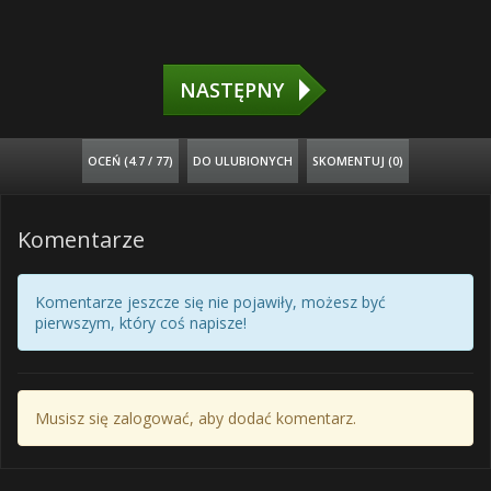
NASTĘPNY
OCEŃ (
4.7 / 77
)
DO ULUBIONYCH
SKOMENTUJ (0)
Komentarze
Komentarze jeszcze się nie pojawiły, możesz być
pierwszym, który coś napisze!
Musisz się zalogować, aby dodać komentarz.