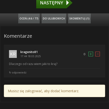
NASTĘPNY
OCEŃ (
4.6 / 77
)
DO ULUBIONYCH
SKOMENTUJ (1)
Komentarze
kragenito81
+
−
0
17:44 18.03.2025
Dlaczego od razu wiem jaki to kraj?
↻ odpowiedz
Musisz się zalogować, aby dodać komentarz.