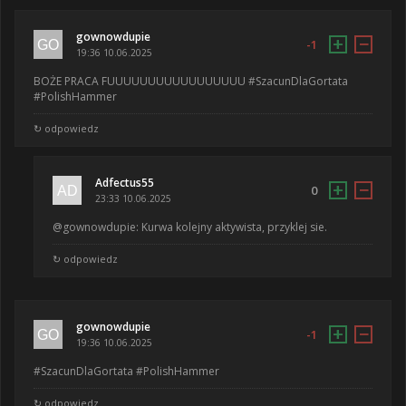
gownowdupie
+
−
-1
19:36 10.06.2025
BOŻE PRACA FUUUUUUUUUUUUUUUUU #SzacunDlaGortata
#PolishHammer
↻ odpowiedz
Adfectus55
+
−
0
23:33 10.06.2025
@gownowdupie: Kurwa kolejny aktywista, przyklej sie.
↻ odpowiedz
gownowdupie
+
−
-1
19:36 10.06.2025
#SzacunDlaGortata #PolishHammer
↻ odpowiedz