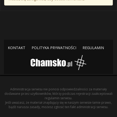
KONTAKT
POLITYKA PRYWATNOŚCI
REGULAMIN
Administracja serwisu nie ponosi odpowiedzialności za materiały
dodawane przez użytkowników, którzy podczas rejestracji zaakceptowali
regulamin serwisu.
Jeśli uważasz, że materiał znajdujący się w naszym serwisie łamie prawo,
bądź narusza zasady, możesz zgłosić ten fakt administracji serwisu.