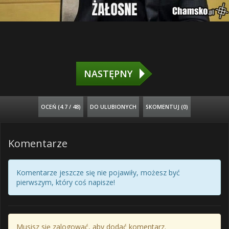
NASTĘPNY
OCEŃ (
4.7 / 48
)
DO ULUBIONYCH
SKOMENTUJ (0)
Komentarze
Komentarze jeszcze się nie pojawiły, możesz być
pierwszym, który coś napisze!
Musisz się zalogować, aby dodać komentarz.