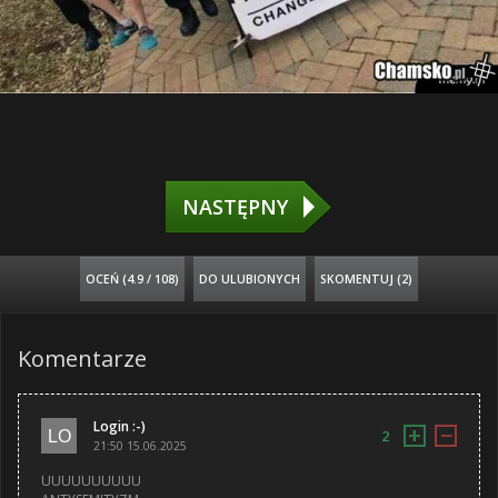
NASTĘPNY
OCEŃ (
4.9 / 108
)
DO ULUBIONYCH
SKOMENTUJ (2)
Komentarze
Login :-)
+
−
2
21:50 15.06.2025
UUUUUUUUUU