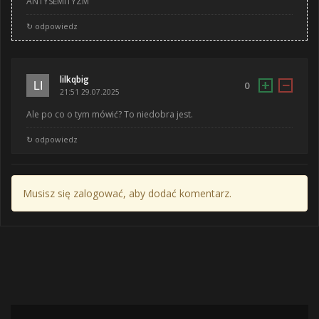
ANTYSEMITYZM
↻ odpowiedz
lilkqbig
+
−
0
21:51 29.07.2025
Ale po co o tym mówić? To niedobra jest.
↻ odpowiedz
Musisz się zalogować, aby dodać komentarz.