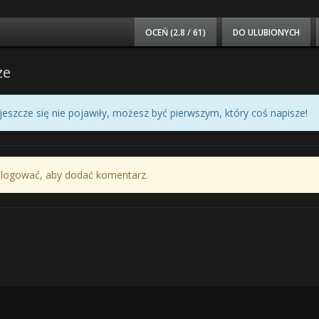
OCEŃ (
2.8 / 61
)
DO ULUBIONYCH
ze
eszcze się nie pojawiły, możesz być pierwszym, który coś napisze!
alogować, aby dodać komentarz.