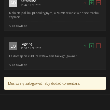
Adfectus55
+
−
-1
21:44 31.08.2025
Malo sie pali hal produkcyjnych, a za mieszkanie w polsce trzeba
zaplacic.
↻ odpowiedz
Login :-)
+
−
1
20:58 31.08.2025
Ile dostajecie rubli za wstawianie takiego gówna?
↻ odpowiedz
Musisz się zalogować, aby dodać komentarz.