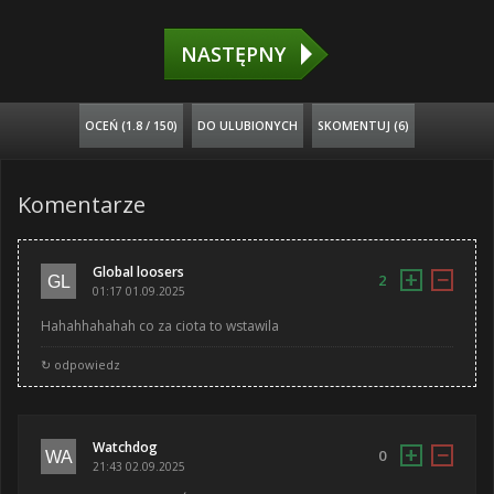
NASTĘPNY
OCEŃ (
1.8 / 150
)
DO ULUBIONYCH
SKOMENTUJ (6)
Komentarze
Global loosers
+
−
2
01:17 01.09.2025
Hahahhahahah co za ciota to wstawila
↻ odpowiedz
Watchdog
+
−
0
21:43 02.09.2025