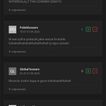
WYPIERDALAJ Z TYM GÓWNEM SZMATO
↻ odpowiedz
Polishloosers
+
−
1
10:07 01.09.2025
W warszafce pokazali jakie wasze bratanki
hahahahhahahahhahahhahah ty tępa szmato
↻ odpowiedz
Global loosers
+
−
0
02:25 01.09.2025
Możecie zrobić kupę w gacie hahahahahhahah
↻ odpowiedz