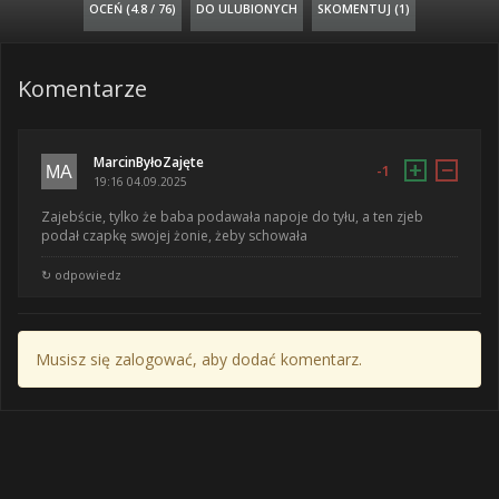
OCEŃ (
4.8 / 76
)
DO ULUBIONYCH
SKOMENTUJ (1)
Komentarze
MarcinByłoZajęte
+
−
-1
19:16 04.09.2025
Zajebście, tylko że baba podawała napoje do tyłu, a ten zjeb
podał czapkę swojej żonie, żeby schowała
↻ odpowiedz
Musisz się zalogować, aby dodać komentarz.