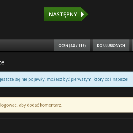
NASTĘPNY
OCEŃ (
4.8 / 119
)
DO ULUBIONYCH
ze
eszcze się nie pojawiły, możesz być pierwszym, który coś napisze!
alogować, aby dodać komentarz.