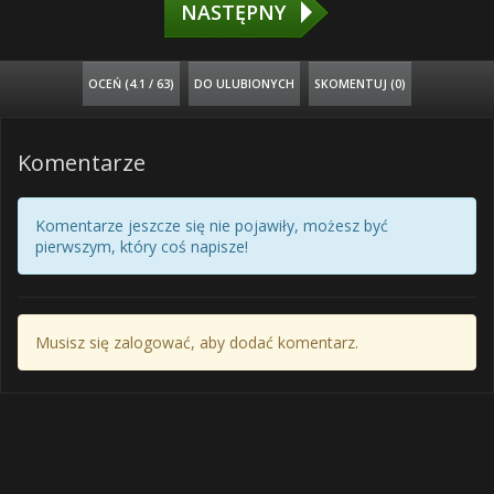
NASTĘPNY
OCEŃ (
4.1 / 63
)
DO ULUBIONYCH
SKOMENTUJ (0)
Komentarze
Komentarze jeszcze się nie pojawiły, możesz być
pierwszym, który coś napisze!
Musisz się zalogować, aby dodać komentarz.