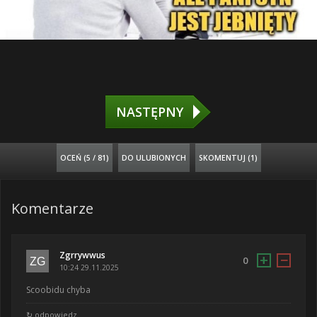
NASTĘPNY
OCEŃ (
5 / 81
)
DO ULUBIONYCH
SKOMENTUJ (1)
Komentarze
Zgrrywwus
+
−
0
10:24 29.11.2025
Scoobidu chyba
↻ odpowiedz