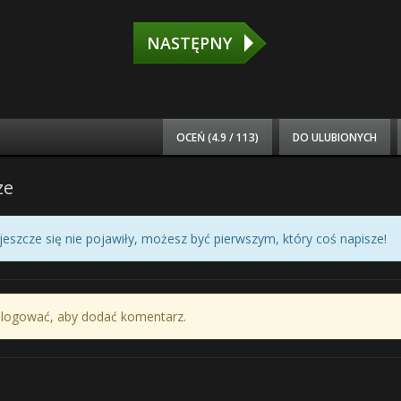
NASTĘPNY
OCEŃ (
4.9 / 113
)
DO ULUBIONYCH
ze
eszcze się nie pojawiły, możesz być pierwszym, który coś napisze!
alogować, aby dodać komentarz.