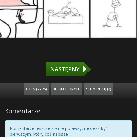
NASTĘPNY
OCEŃ (
2 / 75
)
DO ULUBIONYCH
SKOMENTUJ (0)
Komentarze
Komentarze jeszcze się nie pojawiły, możesz być
pierwszym, który coś napisze!