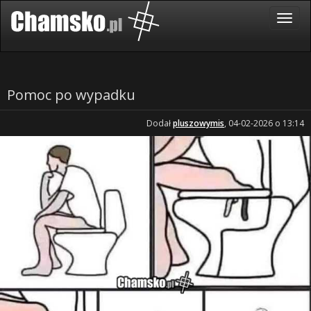
Pomoc po wypadku
Dodał
pluszowymis
, 04-02-2026 o 13:14