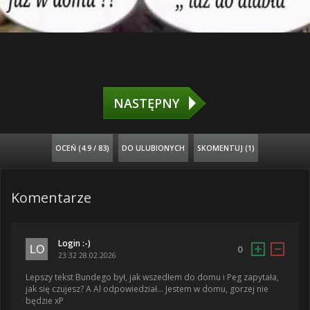
NASTĘPNY
OCEŃ (
4.9 / 83
)
DO ULUBIONYCH
SKOMENTUJ (1)
Komentarze
Login :-)
+
−
0
23:32 28.02.2026
Lepszy tekst Bundego był, jak wszedłem do domu i Peg zapytała,
jak się czujesz? A Al odpowiedział... Jestem w domu, gorzej nie
będzie xP