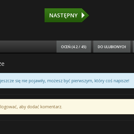
NASTĘPNY
OCEŃ (
4.2 / 45
)
DO ULUBIONYCH
ze
eszcze się nie pojawiły, możesz być pierwszym, który coś napisze!
alogować, aby dodać komentarz.