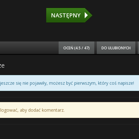
NASTĘPNY
OCEŃ (
4.5 / 47
)
DO ULUBIONYCH
ze
eszcze się nie pojawiły, możesz być pierwszym, który coś napisze!
alogować, aby dodać komentarz.