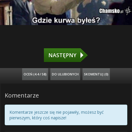
NASTĘPNY
OCEŃ (
4.4 / 58
)
DO ULUBIONYCH
SKOMENTUJ (0)
Komentarze
Komentarze jeszcze się nie pojawiły, możesz być
pierwszym, który coś napisze!