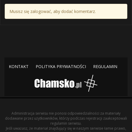
Musisz się zalogować, aby dodać komentarz.
KONTAKT
POLITYKA PRYWATNOŚCI
REGULAMIN
Administracja serwisu nie ponosi odpowiedzialności za materiały
dodawane przez użytkowników, którzy podczas rejestracji zaakceptowali
regulamin serwisu.
Jeśli uważasz, że materiał znajdujący się w naszym serwisie łamie prawo,