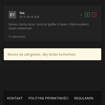
byq
+
−
1
09:15 30.04.2026
Kurwa, czarny ojciec i jeszcze gadka o hajsie. Chyba w jakimś
innym uniwersum.
↻ odpowiedz
Musisz się zalogować, aby dodać komentarz.
KONTAKT
POLITYKA PRYWATNOŚCI
REGULAMIN