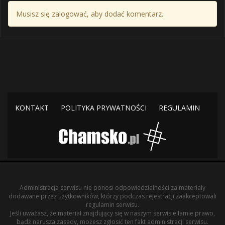
Musisz się zalogować, aby dodać komentarz.
KONTAKT
POLITYKA PRYWATNOŚCI
REGULAMIN
Administracja serwisu nie ponosi odpowiedzialności za materiały
dodawane przez użytkowników, którzy podczas rejestracji zaakceptowali
regulamin serwisu.
Jeśli uważasz, że materiał znajdujący się w naszym serwisie łamie prawo,
bądź narusza zasady, możesz zgłosić ten fakt administracji serwisu.