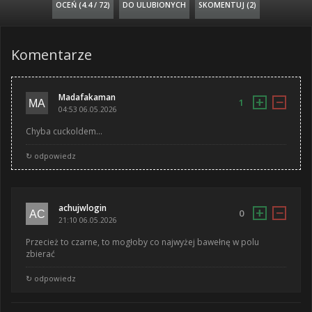
OCEŃ (
4.4 / 72
)
DO ULUBIONYCH
SKOMENTUJ (2)
Komentarze
Madafakaman
+
−
1
04:53 06.05.2026
Chyba cuckoldem...
↻ odpowiedz
achujwlogin
+
−
0
21:10 06.05.2026
Przecież to czarne, to mogłoby co najwyżej bawełnę w polu
zbierać
↻ odpowiedz