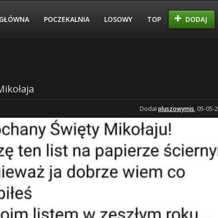
GŁÓWNA
POCZEKALNIA
LOSOWY
TOP
DODAJ
Mikołaja
Dodał
pluszowymis
, 05-05-