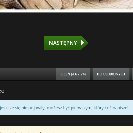
NASTĘPNY
OCEŃ (
4.6 / 74
)
DO ULUBIONYCH
ze
eszcze się nie pojawiły, możesz być pierwszym, który coś napisze!