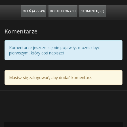
OCEŃ (
4.7 / 49
)
DO ULUBIONYCH
SKOMENTUJ (0)
Komentarze
Komentarze jeszcze się nie pojawiły, możesz być
pierwszym, który coś napisze!
Musisz się zalogować, aby dodać komentarz.