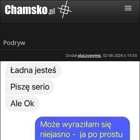
Podryw
Dodał
pluszowymis
, 02-06-2026 o 15:50