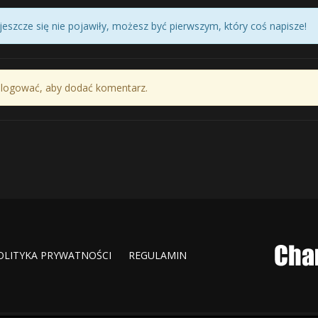
eszcze się nie pojawiły, możesz być pierwszym, który coś napisze!
alogować, aby dodać komentarz.
OLITYKA PRYWATNOŚCI
REGULAMIN