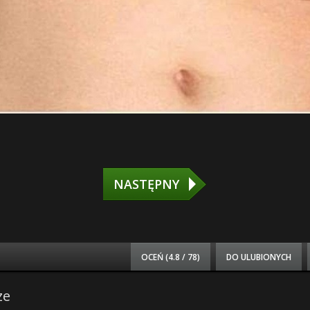
NASTĘPNY
OCEŃ (
4.8 / 78
)
DO ULUBIONYCH
ze