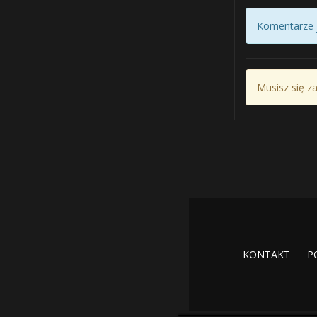
Komentarze j
Musisz się z
KONTAKT
P