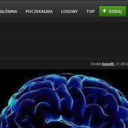
GŁÓWNA
POCZEKALNIA
LOSOWY
TOP
DODAJ
Dodał
daga88
, 21-09-