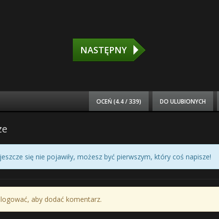
NASTĘPNY
OCEŃ (
4.4 / 339
)
DO ULUBIONYCH
ze
eszcze się nie pojawiły, możesz być pierwszym, który coś napisze!
alogować, aby dodać komentarz.