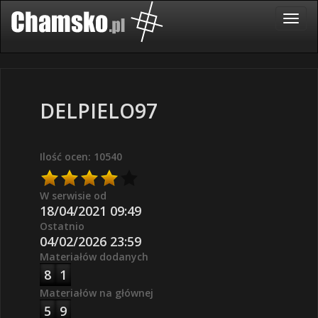
DELPIELO97
Ilość ocen: 10540
W serwisie od
18/04/2021 09:49
Ostatnio
04/02/2026 23:59
Materiałów dodanych
8
1
Materiałów na głównej
5
9