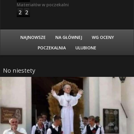
Materiałów w poczekalni
2
2
NAJNOWSZE
NA GŁÓWNEJ
WG OCENY
POCZEKALNIA
ULUBIONE
No niestety