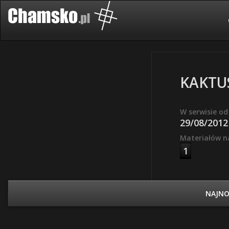
KAKTU
W serwisie od
29/08/2012
Materiałów n
1
NAJN