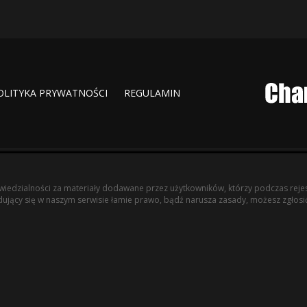
OLITYKA PRYWATNOŚCI
REGULAMIN
iedzialności za materiały dodawane przez użytkowników, którzy podczas rejest
jdujący się w naszym serwisie łamie prawo, bądź narusza zasady, możesz zgłosić 