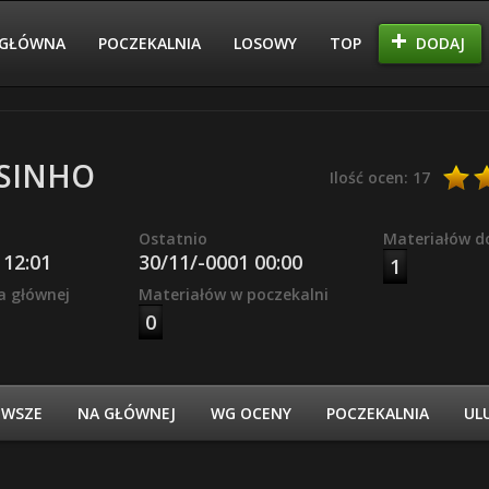
GŁÓWNA
POCZEKALNIA
LOSOWY
TOP
DODAJ
SINHO
Ilość ocen: 17
Ostatnio
Materiałów d
 12:01
30/11/-0001 00:00
1
a głównej
Materiałów w poczekalni
0
OWSZE
NA GŁÓWNEJ
WG OCENY
POCZEKALNIA
UL