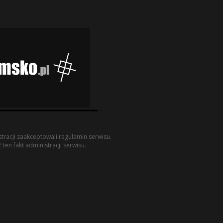
racji zaakceptowali regulamin serwisu.
ten fakt administracji serwisu.