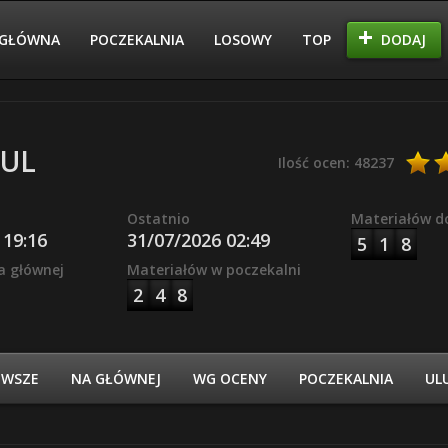
GŁÓWNA
POCZEKALNIA
LOSOWY
TOP
DODAJ
UL
Ilość ocen: 48237
Ostatnio
Materiałów d
 19:16
31/07/2026 02:49
5
1
8
a głównej
Materiałów w poczekalni
2
4
8
OWSZE
NA GŁÓWNEJ
WG OCENY
POCZEKALNIA
UL