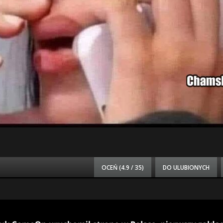
OCEŃ (
4.9 / 35
)
DO ULUBIONYCH