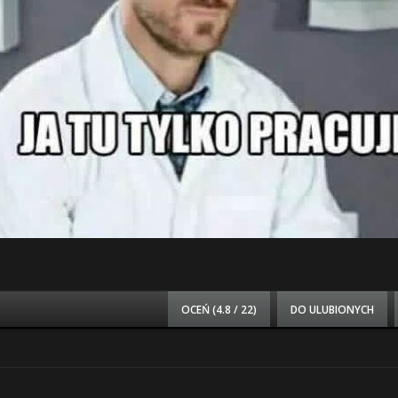
OCEŃ (
4.8 / 22
)
DO ULUBIONYCH