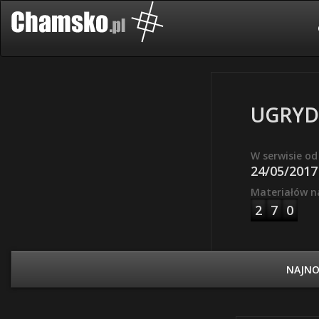
UGRYD
W serwisie od
24/05/2017
Materiałów n
2
7
0
NAJN