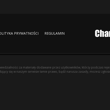
OLITYKA PRYWATNOŚCI
REGULAMIN
iedzialności za materiały dodawane przez użytkowników, którzy podczas rejest
jdujący się w naszym serwisie łamie prawo, bądź narusza zasady, możesz zgłosić 