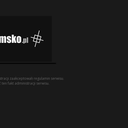
racji zaakceptowali regulamin serwisu.
ten fakt administracji serwisu.