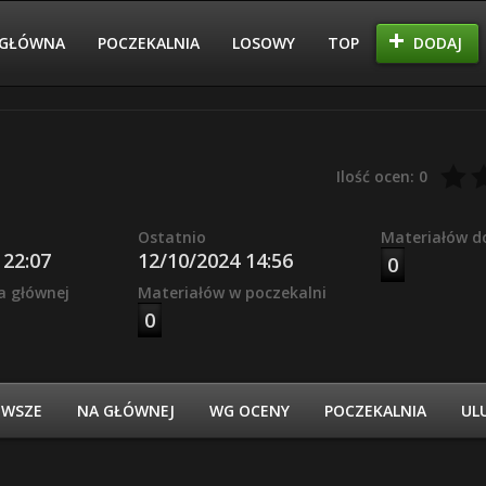
GŁÓWNA
POCZEKALNIA
LOSOWY
TOP
DODAJ
Ilość ocen: 0
Ostatnio
Materiałów d
 22:07
12/10/2024 14:56
0
a głównej
Materiałów w poczekalni
0
OWSZE
NA GŁÓWNEJ
WG OCENY
POCZEKALNIA
UL