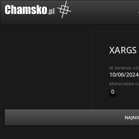
XARGS
W serwisie od
10/06/2024
Materiałów n
0
NAJN