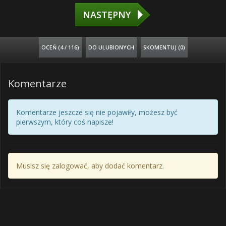
NASTĘPNY
OCEŃ (
4 / 116
)
DO ULUBIONYCH
SKOMENTUJ (0)
Komentarze
Komentarze jeszcze się nie pojawiły, możesz być
pierwszym, który coś napisze!
Musisz się zalogować, aby dodać komentarz.