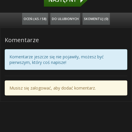
OCEŃ (
4.5 / 58
)
DO ULUBIONYCH
SKOMENTUJ (0)
Komentarze
Komentarze jeszcze się nie pojawiły, możesz być
pierwszym, który coś napisze!
Musisz się zalogować, aby dodać komentarz.