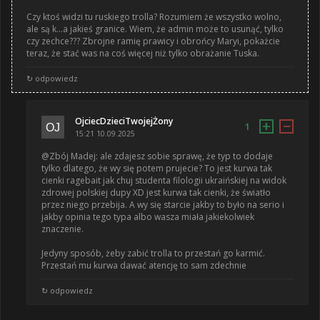
Czy ktoś widzi tu ruskiego trolla? Rozumiem że wszystko wolno,
ale są k...a jakieś granice. Wiem, że admin może to usunąć, tylko
czy zechce??? Zbrojne ramię prawicy i obrońcy Maryi, pokażcie
teraz, że stać was na coś więcej niż tylko obrażanie Tuska.
↻ odpowiedz
OjciecDzieciTwojejŻony
+
−
1
15:21 10.09.2025
@Zbój Madej: ale zdajesz sobie sprawę, że typ to dodaje
tylko dlatego, że wy się potem prujecie? To jest kurwa tak
cienki ragebait jak chuj studenta filologii ukraińskiej na widok
zdrowej polskiej dupy XD jest kurwa tak cienki, że światło
przez niego przebija. A wy się starcie jakby to było na serio i
jakby opinia tego typa albo wasza miała jakiekolwiek
znaczenie.
Jedyny sposób, żeby zabić trolla to przestań go karmić.
Przestań mu kurwa dawać atencję to sam zdechnie
↻ odpowiedz