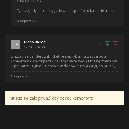
ci na cwela" XD
Tyle, że jedyne co osiągacie w ten sposób to karmicie trollla
↻ odpowiedz
Frodo Balrog
+
−
1
19:44 06.09.2025
ty szczurze banderowski, chętnie naplułbym ci w ryj, a potem
kopnąłbym cię w dupę tak, że lecąc na tę swoją ukrainę zdechłbyś
w powietrzu z głodu. Chooy ci w doopę, nie tyle długi, co brudny.
↻ odpowiedz
Musisz się zalogować, aby dodać komentarz.