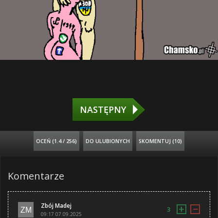
NASTĘPNY
OCEŃ (
1.4 / 256
)
DO ULUBIONYCH
SKOMENTUJ (10)
Komentarze
Zbój Madej
+
−
3
09:17 07.09.2025