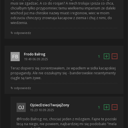
musi sie zgadzac. A co do rosjan? A niech troluja i pisza co chca,
chcialbym tylko przypomniec temu wielkiemu imperium ze daleki
wschod juz ma chinskie nazwy miast i regionow, wiec w moim
odczuciu chinczycy zrownaja kacapow z ziemia i chuj z nimi, do
wiedzenia.
↻ odpowiedz
Frodo Balrog
+
−
1
19:49 06.09.2025
Teraz dopiero się zorientowałem, że wpadłem w sidła kacapskiej
propagandy. Ale nie oszukujmy się - banderowskie resentymenty
ciągle są tam żywe.
↻ odpowiedz
OjciecDzieciTwojejŻony
+
−
1
15:23 10.09.2025
@Frodo Balrog: no, chociaż jeden z mózgiem. Fajne te pociski
lecą na niego, nie powiem, najbardziej mi się podobało "mela