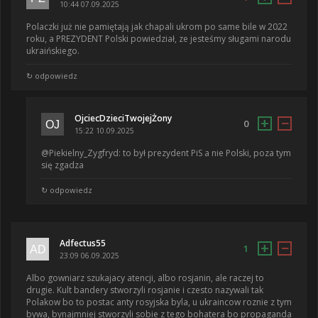
10:44 07.09.2025
Polaczki już nie pamiętają jak chapali ukrom po same bile w 2022
roku, a PREZYDENT Polski powiedział, ze jesteśmy sługami narodu
ukraińskiego.
↻ odpowiedz
OjciecDzieciTwojejŻony
+
−
0
15:22 10.09.2025
@Piekielny_Zygfryd: to był prezydent PiS a nie Polski, poza tym
się zgadza
↻ odpowiedz
Adfectus55
+
−
1
23:09 06.09.2025
Albo gowniarz szukajacy atencji, albo rosjanin, ale raczej to
drugie. Kult bandery stworzyli rosjanie i czesto nazywali tak
Polakow bo to postac anty rosyjska byla, u ukraincow roznie z tym
bywa, bynajmniej stworzyli sobie z tego bohatera bo propaganda