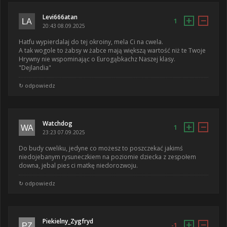
Levi666atan
+
−
1
20:43 08.09.2025
Hatfu wypierdalaj do tej okroiny, mela Ci na cwela.
A tak wogole to żabsy w żabce mają większą wartość niż te Twoje
Hrywny nie wspominając o Eurogąbkachz Naszej klasy.
"Dejlandia"
↻ odpowiedz
Watchdog
+
−
1
23:23 07.09.2025
Do budy cweliku, jedyne co możesz to poszczekać jakimś
niedojebanym rysuneczkiem na poziomie dziecka z zespołem
downa, jebal pies ci matkę niedorozwoju.
↻ odpowiedz
Piekielny_Zygfryd
+
−
-1