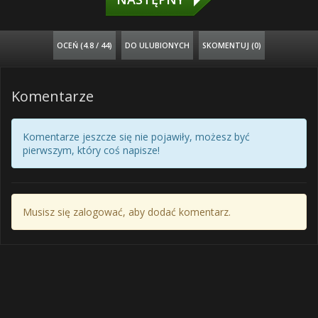
OCEŃ (
4.8 / 44
)
DO ULUBIONYCH
SKOMENTUJ (0)
Komentarze
Komentarze jeszcze się nie pojawiły, możesz być
pierwszym, który coś napisze!
Musisz się zalogować, aby dodać komentarz.