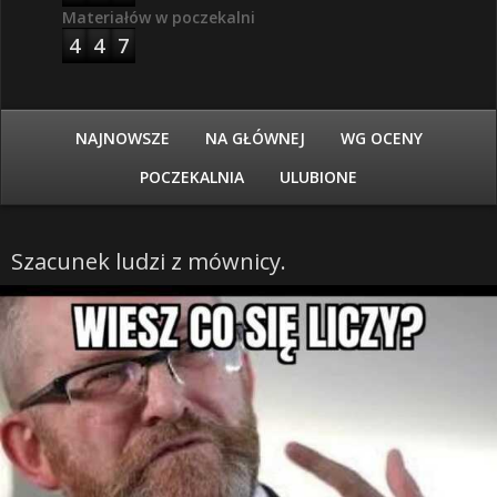
Materiałów w poczekalni
4
4
7
NAJNOWSZE
NA GŁÓWNEJ
WG OCENY
POCZEKALNIA
ULUBIONE
Szacunek ludzi z mównicy.