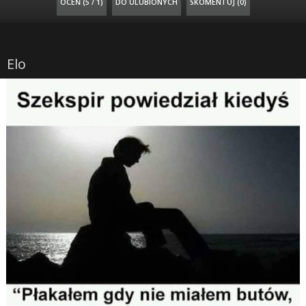
OCEŃ (
5 / 1
)
DO ULUBIONYCH
SKOMENTUJ (0)
Elo