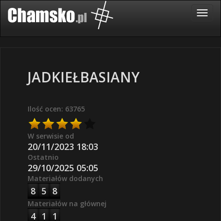
JADKIEŁBASIANY
Ilość ocen: 63765
W serwisie od
20/11/2023 18:03
Ostatnio
29/10/2025 05:05
Materiałów dodanych
8
5
8
Materiałów na głównej
4
1
1