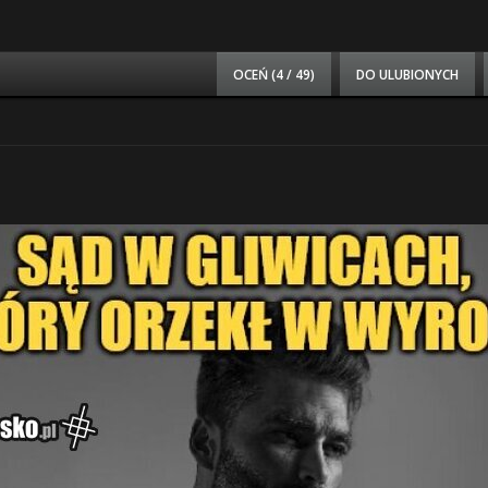
OCEŃ (
4 / 49
)
DO ULUBIONYCH