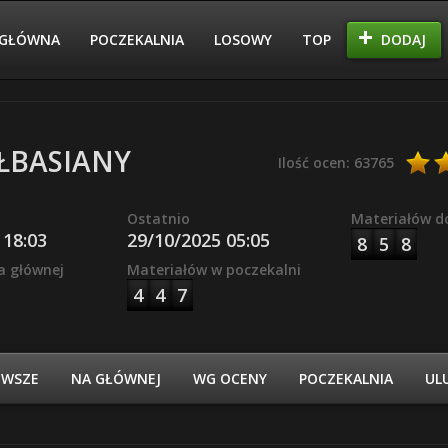
GŁÓWNA
POCZEKALNIA
LOSOWY
TOP
DODAJ
EŁBASIANY
Ilość ocen: 63765
Ostatnio
Materiałów d
 18:03
29/10/2025 05:05
8
5
8
a głównej
Materiałów w poczekalni
4
4
7
OWSZE
NA GŁÓWNEJ
WG OCENY
POCZEKALNIA
UL