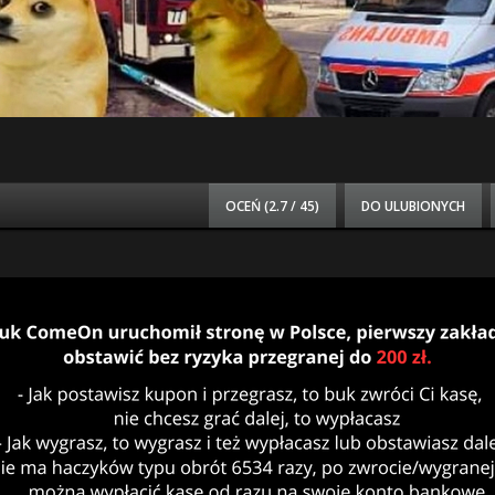
OCEŃ (
2.7 / 45
)
DO ULUBIONYCH