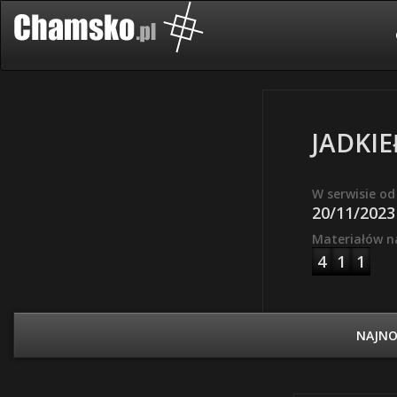
JADKI
W serwisie od
20/11/2023
Materiałów n
4
1
1
NAJN