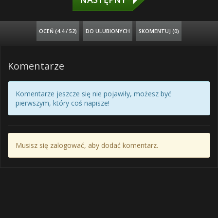
OCEŃ (
4.4 / 52
)
DO ULUBIONYCH
SKOMENTUJ (0)
Komentarze
Komentarze jeszcze się nie pojawiły, możesz być
pierwszym, który coś napisze!
Musisz się zalogować, aby dodać komentarz.